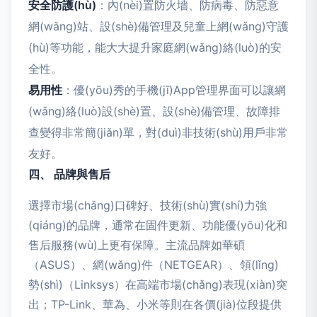
安全防護(hù)
：內(nèi)置防火墻、防病毒、防惡意
網(wǎng)站、設(shè)備管理及兒童上網(wǎng)守護
(hù)等功能，能大大提升家庭網(wǎng)絡(luò)的安
全性。
易用性
：優(yōu)秀的手機(jī)App管理界面可以讓網
(wǎng)絡(luò)設(shè)置、設(shè)備管理、故障排
查變得非常簡(jiǎn)單，對(duì)非技術(shù)用戶非常
友好。
四、 品牌與售后
選擇市場(chǎng)口碑好、技術(shù)實(shí)力強
(qiáng)的品牌，通常在固件更新、功能優(yōu)化和
售后服務(wù)上更有保障。主流品牌如華碩
（ASUS）、網(wǎng)件（NETGEAR）、領(lǐng)
勢(shì)（Linksys）在高端市場(chǎng)表現(xiàn)突
出；TP-Link、華為、小米等則在各價(jià)位段提供