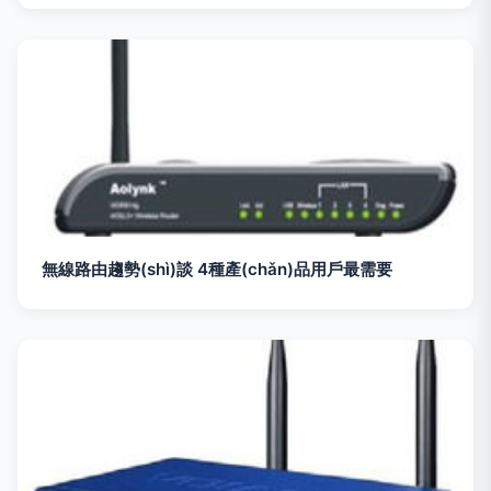
無線路由趨勢(shì)談 4種產(chǎn)品用戶最需要