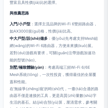
豐富且具性價(jià)比的選擇。
與推薦思路
入門/小戶型
：選擇主流品牌的Wi-Fi 6雙頻路由器，
如AX3000規(guī)格，性價(jià)比高。
中大戶型/設(shè)備多
：優(yōu)先考慮支持Mesh組
網(wǎng)的Wi-Fi 6路由器，方便未來擴(kuò)展。
若對(duì)游戲有要求，可關(guān)注帶游戲加速功
能的型號(hào)。
別墅/極致體驗(yàn)
：考慮高端三頻Wi-Fi 6/6E
Mesh系統(tǒng)，一次性投資，獲得最佳的全屋覆
蓋和性能。
在‘無線爭(zhēng)寵’的時(shí)代，一臺(tái)合適的路
由器不僅是連接的工具，更是高質(zhì)量數(shù)字
生活的基石。結(jié)合預(yù)算，厘清需求，參考關