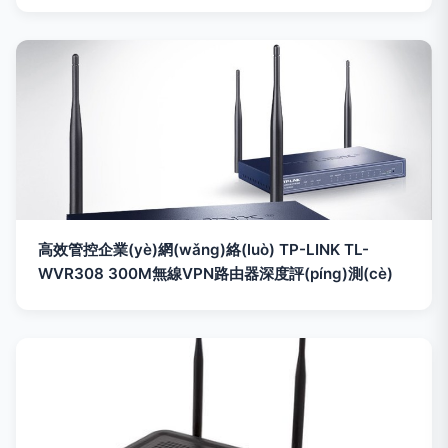
高效管控企業(yè)網(wǎng)絡(luò) TP-LINK TL-
WVR308 300M無線VPN路由器深度評(píng)測(cè)