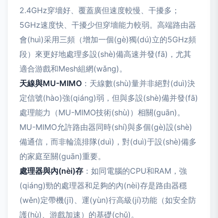
2.4GHz穿墻好、覆蓋廣但速度較慢、干擾多；
5GHz速度快、干擾少但穿墻能力較弱。高端路由器
會(huì)采用三頻（增加一個(gè)獨(dú)立的5GHz頻
段）來更好地處理多設(shè)備高速并發(fā)，尤其
適合游戲和Mesh組網(wǎng)。
天線與MU-MIMO
：天線數(shù)量并非絕對(duì)決
定信號(hào)強(qiáng)弱，但與多設(shè)備并發(fā)
處理能力（MU-MIMO技術(shù)）相關(guān)。
MU-MIMO允許路由器同時(shí)與多個(gè)設(shè)
備通信，而非輪流排隊(duì)，對(duì)于設(shè)備多
的家庭至關(guān)重要。
處理器與內(nèi)存
：如同電腦的CPU和RAM，強
(qiáng)勁的處理器和足夠的內(nèi)存是路由器穩
(wěn)定帶機(jī)、運(yùn)行高級(jí)功能（如安全防
護(hù)、游戲加速）的基礎(chǔ)。