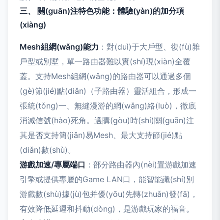
三、 關(guān)注特色功能：體驗(yàn)的加分項
(xiàng)
Mesh組網(wǎng)能力
：對(duì)于大戶型、復(fù)雜
戶型或別墅，單一路由器難以實(shí)現(xiàn)全覆
蓋。支持Mesh組網(wǎng)的路由器可以通過多個
(gè)節(jié)點(diǎn)（子路由器）靈活組合，形成一
張統(tǒng)一、無縫漫游的網(wǎng)絡(luò)，徹底
消滅信號(hào)死角。選購(gòu)時(shí)關(guān)注
其是否支持簡(jiǎn)易Mesh、最大支持節(jié)點
(diǎn)數(shù)。
游戲加速/專屬端口
：部分路由器內(nèi)置游戲加速
引擎或提供專屬的Game LAN口，能智能識(shí)別
游戲數(shù)據(jù)包并優(yōu)先轉(zhuǎn)發(fā)，
有效降低延遲和抖動(dòng)，是游戲玩家的福音。