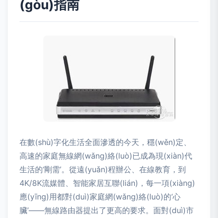
(gòu)指南
在數(shù)字化生活全面滲透的今天，穩(wěn)定、
高速的家庭無線網(wǎng)絡(luò)已成為現(xiàn)代
生活的‘剛需’。從遠(yuǎn)程辦公、在線教育，到
4K/8K流媒體、智能家居互聯(lián)，每一項(xiàng)
應(yīng)用都對(duì)家庭網(wǎng)絡(luò)的‘心
臟’——無線路由器提出了更高的要求。面對(duì)市