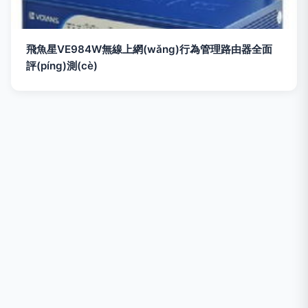
飛魚星VE984W無線上網(wǎng)行為管理路由器全面
評(píng)測(cè)