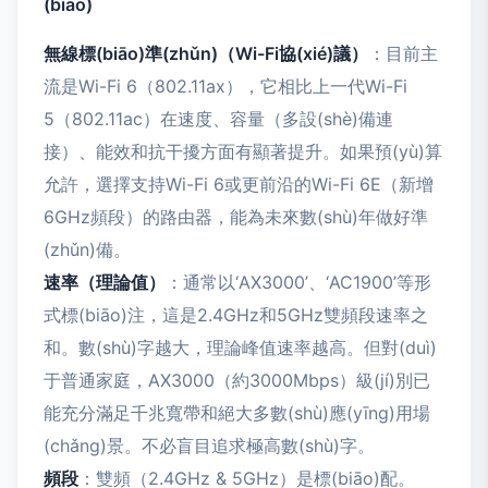
(biāo)
無線標(biāo)準(zhǔn)（Wi-Fi協(xié)議）
：目前主
流是Wi-Fi 6（802.11ax），它相比上一代Wi-Fi
5（802.11ac）在速度、容量（多設(shè)備連
接）、能效和抗干擾方面有顯著提升。如果預(yù)算
允許，選擇支持Wi-Fi 6或更前沿的Wi-Fi 6E（新增
6GHz頻段）的路由器，能為未來數(shù)年做好準
(zhǔn)備。
速率（理論值）
：通常以‘AX3000’、‘AC1900’等形
式標(biāo)注，這是2.4GHz和5GHz雙頻段速率之
和。數(shù)字越大，理論峰值速率越高。但對(duì)
于普通家庭，AX3000（約3000Mbps）級(jí)別已
能充分滿足千兆寬帶和絕大多數(shù)應(yīng)用場
(chǎng)景。不必盲目追求極高數(shù)字。
頻段
：雙頻（2.4GHz & 5GHz）是標(biāo)配。