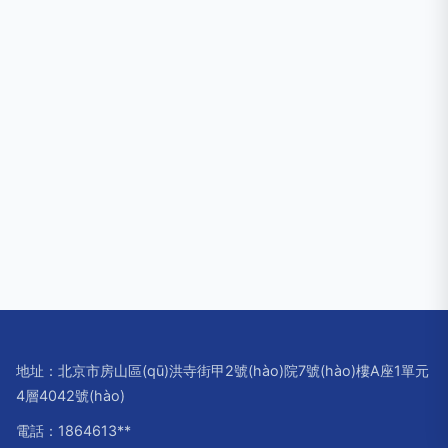
地址：北京市房山區(qū)洪寺街甲2號(hào)院7號(hào)樓A座1單元
4層4042號(hào)
電話：1864613**