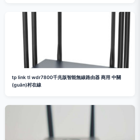
tp link tl wdr7800千兆版智能無線路由器 商用 中關
(guān)村在線