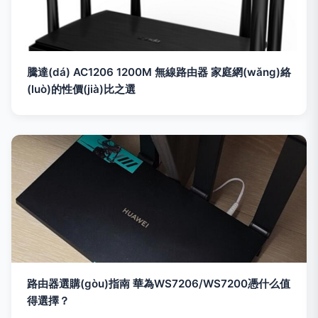
騰達(dá) AC1206 1200M 無線路由器 家庭網(wǎng)絡
(luò)的性價(jià)比之選
路由器選購(gòu)指南 華為WS7206/WS7200憑什么值
得選擇？