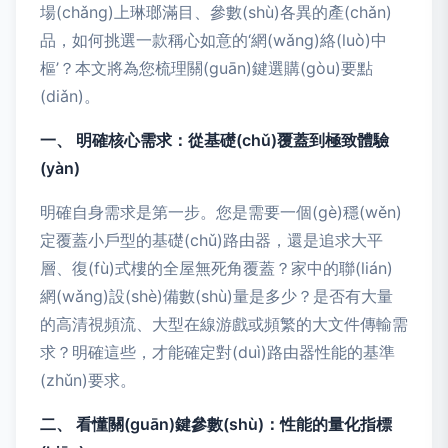
場(chǎng)上琳瑯滿目、參數(shù)各異的產(chǎn)
品，如何挑選一款稱心如意的‘網(wǎng)絡(luò)中
樞’？本文將為您梳理關(guān)鍵選購(gòu)要點
(diǎn)。
一、 明確核心需求：從基礎(chǔ)覆蓋到極致體驗
(yàn)
明確自身需求是第一步。您是需要一個(gè)穩(wěn)
定覆蓋小戶型的基礎(chǔ)路由器，還是追求大平
層、復(fù)式樓的全屋無死角覆蓋？家中的聯(lián)
網(wǎng)設(shè)備數(shù)量是多少？是否有大量
的高清視頻流、大型在線游戲或頻繁的大文件傳輸需
求？明確這些，才能確定對(duì)路由器性能的基準
(zhǔn)要求。
二、 看懂關(guān)鍵參數(shù)：性能的量化指標